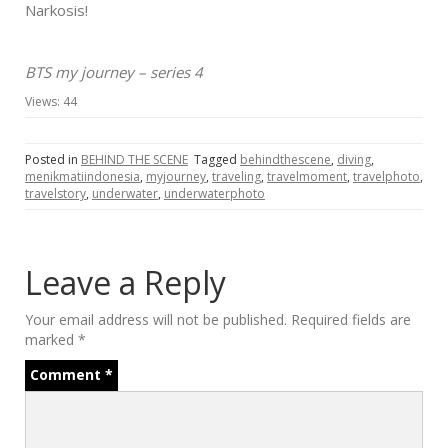
Narkosis!
BTS my journey – series 4
Views:
44
Posted in
BEHIND THE SCENE
Tagged
behindthescene
,
diving
,
menikmatiindonesia
,
myjourney
,
traveling
,
travelmoment
,
travelphoto
,
travelstory
,
underwater
,
underwaterphoto
Leave a Reply
Your email address will not be published.
Required fields are
marked
*
Comment
*