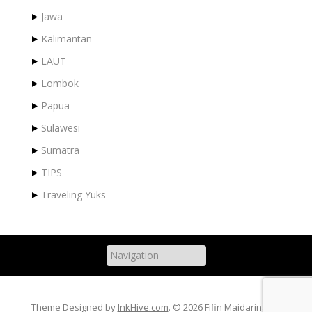
Jawa
Kalimantan
LAUT
Lombok
Papua
Sulawesi
Sumatra
TIPS
Traveling Yuks
Theme Designed by
InkHive.com
.
© 2026 Fifin Maidarina. All