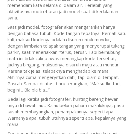
memendam kata selama di dalam air. Terlebih yang
aktivitasnya motret atau jadi model saat di kedalaman
sana.
Saat jadi model, fotografer akan mengarahkan hanya
dengan bahasa tubuh. Kode tangan tepatnya. Pernah satu
kali, maksud kodenya adalah disuruh untuk mundur,
dengan lambaian telapak tangan yang menyerupai tukang
parkir, saat meneriakkan “terus, terus”. Tapi berhubung
mata ini tidak cukup awas menangkap kode tersebut,
jadinya bingung, maksudnya disuruh maju atau mundur.
Karena tak jelas, telapaknya menghadap ke mana.
Akhirnya cuma mengeryitkan dahi, tapi diam di tempat.
Pasrah. Sampai di atas, baru terungkap, “Maksudku tadi,
begini… Bla bla bla…”
Beda lagi ketika jadi fotografer, hunting bareng hewan
unyu di bawah laut. Kalau belum paham makhluknya, pasti
susah membayangkan, penampakannya seperti apa.
Warnanya apa, tubuh utuhnya seperti apa, kepalanya yang
mana.
Dan benar, itu pernah terjadi, saat awal terjun ke dunia