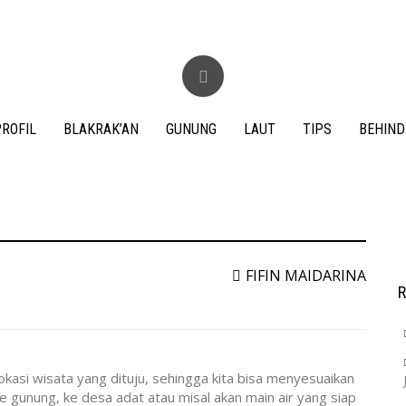
ROFIL
BLAKRAK’AN
GUNUNG
LAUT
TIPS
BEHIND
S
f
FIFIN MAIDARINA
okasi wisata yang dituju, sehingga kita bisa menyesuaikan
e gunung, ke desa adat atau misal akan main air yang siap