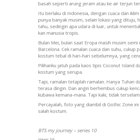
basah seperti arung jeram atau ke air terjun t
Itu berlaku di Indonesia, dengan cuaca dan iklim
punya banyak musim, selain lokasi yang dituju, h
tahu, sedingin apa udara di luar, untuk menentu
kan manusia tropis.
Bulan Mei, bulan saat Eropa masih musim semi m
Barcelona. Cek ramalan cuaca dan suhu, cukup p
kostum tebal di hari-hari sebelumnya, yang cen
Pilihanku jatuh pada kaos tipis Coconut Island 
kostum yang serupa.
Tapi, ramalan tetaplah ramalan. Hanya Tuhan d
terasa dingin. Dan angin berhembus cukup kenc
kubawa kemana-mana. Tapi kaki, tidak terselama
Percayalah, foto yang diambil di Gothic Zone i
salah kostum.
BTS my journey – series 10
Views:
56