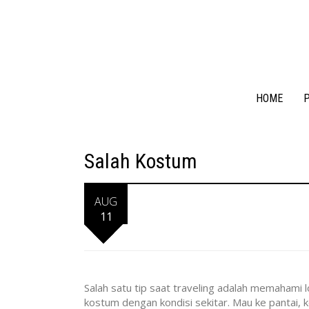
HOME
P
Salah Kostum
AUG
11
Salah satu tip saat traveling adalah memahami l
kostum dengan kondisi sekitar. Mau ke pantai, k