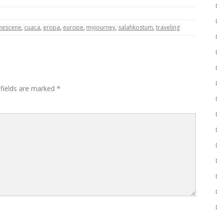
hescene
,
cuaca
,
eropa
,
europe
,
myjourney
,
salahkostum
,
traveling
 fields are marked
*