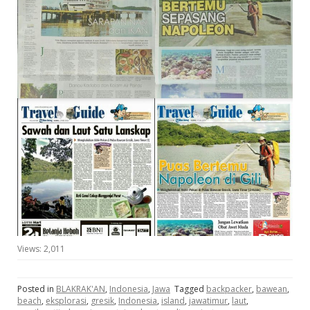
Views:
2,011
Posted in
BLAKRAK'AN
,
Indonesia
,
Jawa
Tagged
backpacker
,
bawean
,
beach
,
eksplorasi
,
gresik
,
Indonesia
,
island
,
jawatimur
,
laut
,