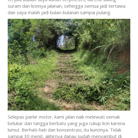
suram dan licinnya jalanan, sehingga semua jadi tertawa
dan saya malah jadi bulan-bulanan sampai pulang.
Selepas parkir motor, kami jalan naik melewati semak
belukar dan tangga berbatu yang juga cukup licin karena
lumut. Berhati-hati dan konsentrasi, itu kuncinya. Tidak
sampai 30 menit, akhirnya danau sudah menyambut di