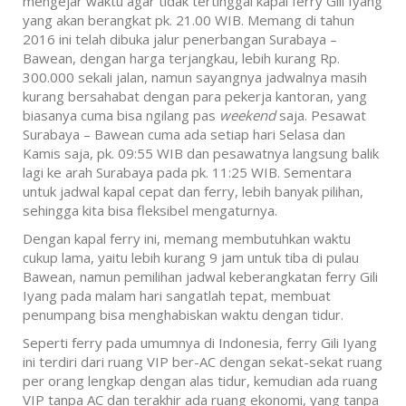
mengejar waktu agar tidak tertinggal kapal ferry Gili Iyang
yang akan berangkat pk. 21.00 WIB. Memang di tahun
2016 ini telah dibuka jalur penerbangan Surabaya –
Bawean, dengan harga terjangkau, lebih kurang Rp.
300.000 sekali jalan, namun sayangnya jadwalnya masih
kurang bersahabat dengan para pekerja kantoran, yang
biasanya cuma bisa ngilang pas
weekend
saja. Pesawat
Surabaya – Bawean cuma ada setiap hari Selasa dan
Kamis saja, pk. 09:55 WIB dan pesawatnya langsung balik
lagi ke arah Surabaya pada pk. 11:25 WIB. Sementara
untuk jadwal kapal cepat dan ferry, lebih banyak pilihan,
sehingga kita bisa fleksibel mengaturnya.
Dengan kapal ferry ini, memang membutuhkan waktu
cukup lama, yaitu lebih kurang 9 jam untuk tiba di pulau
Bawean, namun pemilihan jadwal keberangkatan ferry Gili
Iyang pada malam hari sangatlah tepat, membuat
penumpang bisa menghabiskan waktu dengan tidur.
Seperti ferry pada umumnya di Indonesia, ferry Gili Iyang
ini terdiri dari ruang VIP ber-AC dengan sekat-sekat ruang
per orang lengkap dengan alas tidur, kemudian ada ruang
VIP tanpa AC dan terakhir ada ruang ekonomi, yang tanpa