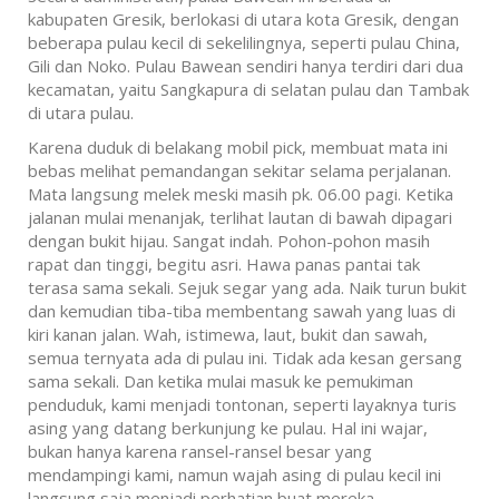
kabupaten Gresik, berlokasi di utara kota Gresik, dengan
beberapa pulau kecil di sekelilingnya, seperti pulau China,
Gili dan Noko. Pulau Bawean sendiri hanya terdiri dari dua
kecamatan, yaitu Sangkapura di selatan pulau dan Tambak
di utara pulau.
Karena duduk di belakang mobil pick, membuat mata ini
bebas melihat pemandangan sekitar selama perjalanan.
Mata langsung melek meski masih pk. 06.00 pagi. Ketika
jalanan mulai menanjak, terlihat lautan di bawah dipagari
dengan bukit hijau. Sangat indah. Pohon-pohon masih
rapat dan tinggi, begitu asri. Hawa panas pantai tak
terasa sama sekali. Sejuk segar yang ada. Naik turun bukit
dan kemudian tiba-tiba membentang sawah yang luas di
kiri kanan jalan. Wah, istimewa, laut, bukit dan sawah,
semua ternyata ada di pulau ini. Tidak ada kesan gersang
sama sekali. Dan ketika mulai masuk ke pemukiman
penduduk, kami menjadi tontonan, seperti layaknya turis
asing yang datang berkunjung ke pulau. Hal ini wajar,
bukan hanya karena ransel-ransel besar yang
mendampingi kami, namun wajah asing di pulau kecil ini
langsung saja menjadi perhatian buat mereka.