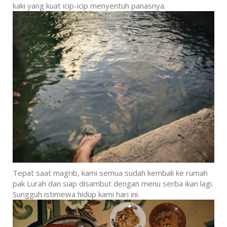
kaki yang kuat icip-icip menyentuh panasnya.
Tepat saat magrib, kami semua sudah kembali ke rumah
pak Lurah dan siap disambut dengan menu serba ikan lagi.
Sungguh istimewa hidup kami hari ini.