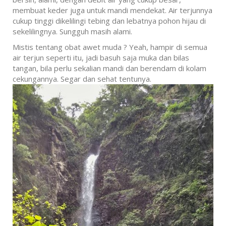
membuat keder juga untuk mandi mendekat. Air terjunnya
cukup tinggi dikelilingi tebing dan lebatnya pohon hijau di
sekelilingnya. Sungguh masih alami.
Mistis tentang obat awet muda ? Yeah, hampir di semua
air terjun seperti itu, jadi basuh saja muka dan bilas
tangan, bila perlu sekalian mandi dan berendam di kolam
cekungannya. Segar dan sehat tentunya.