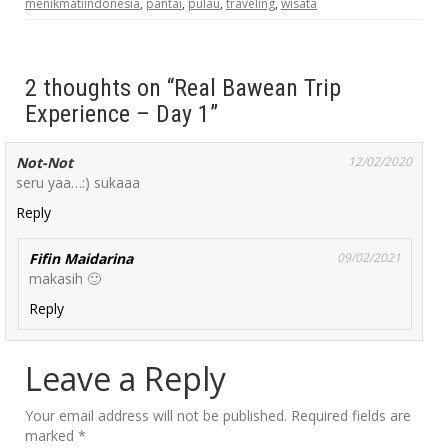
menikmatiindonesia
,
pantai
,
pulau
,
traveling
,
wisata
2 thoughts on “Real Bawean Trip
Experience – Day 1”
Not-Not
12/02/2020
seru yaa…:) sukaaa
Reply
Fifin Maidarina
09/02/2021
makasih 🙂
Reply
Leave a Reply
Your email address will not be published.
Required fields are
marked
*