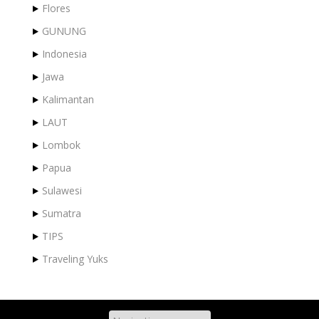
Flores
GUNUNG
Indonesia
Jawa
Kalimantan
LAUT
Lombok
Papua
Sulawesi
Sumatra
TIPS
Traveling Yuks