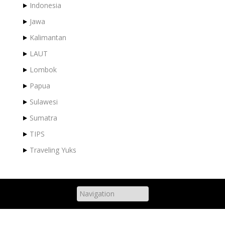
Indonesia
Jawa
Kalimantan
LAUT
Lombok
Papua
Sulawesi
Sumatra
TIPS
Traveling Yuks