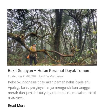
Bukit Sebayan – Hutan Keramat Dayak Tomun
Posted on
21/03/2021
by
Fifin Maidarina
Pelosok Indonesia tidak akan pernah habis dijelajahi.
Apalagi, kalau perginya hanya mengandalkan tanggal
merah dan jumlah cuti yang terbatas. Ga masalah, dicicil
dikit-dikit….
Read More